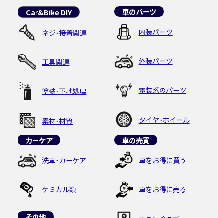
車のパーツ
Car&Bike DIY
内装パーツ
ネジ･接着関連
外装パーツ
工具関連
電装系のパーツ
塗装･下地処理
タイヤ･ホイール
素材･材質
カーケア
車の売買
洗車･カーケア
車をお得に買う
ケミカル類
車をお得に売る
その他