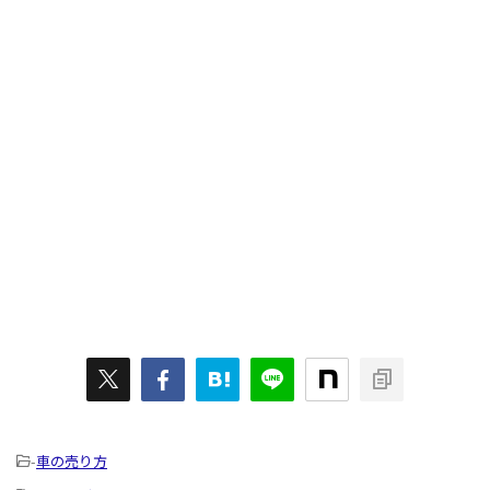
-
車の売り方